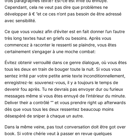
trois paragraphes texte? Est-ce est irrité ou ennuyé.
Cependant, cela ne veut pas dire que problèmes ne
développer â € ”et ce ces n’ont pas besoin de être adressé
avec sensibilité.
Ce que vous voulez afin d’éviter est en fait donner l’un l’autre
très long textes haut en griefs ou besoins. Après vous
commencez à raconter le ressenti se plaindre, vous êtes
certainement s’engager à une moche combat:
Évitez obtenir verrouillé dans ce genre dialogue, où vous êtes
tous les deux en train de bouger toute la nuit. Si vous vous
sentez irrité par votre petite amie texte inconditionnellement,
enregistrez-le: souvenez-vous, il y a toujours le temps de
devenir fou après. Tu ne devrais pas envoyer dur ou furieux
messages même si vous êtes ennuyé de l’intérieur du minute.
Deliver their a contrôlé “” et vous prendre right up afterwards
dès que vous tous les deux ressentez beaucoup moins
désespéré de sniper à chaque un autre.
Dans la même veine, pas tout conversation doit être got over
book. Si votre chérie veut à passer en revue quelques